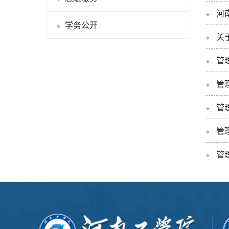
河
学务公开
关
管
管
管
管
管