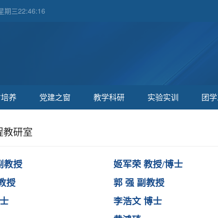
期三22:46:16
才培养
党建之窗
教学科研
实验实训
团学
程教研室
副教授
姬军荣 教授/博士
副教授
郭 强 副教授
 士
李浩文 博士