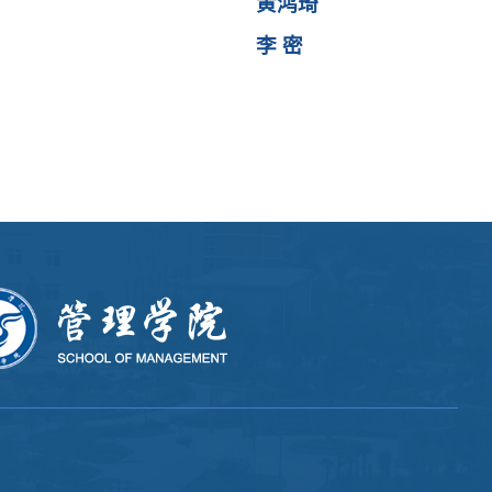
黄鸿琦
李 密