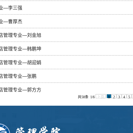
业—李三强
业—曹厚杰
店管理专业—刘金旭
店管理专业—韩鹏坤
店管理专业—胡迎娟
店管理专业—张鹏
店管理专业—郭方方
共58条
1/6
上页
1
2
3
4
5