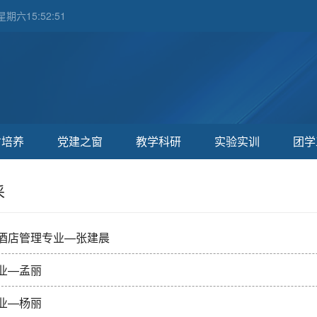
期六15:52:52
才培养
党建之窗
教学科研
实验实训
团学
采
酒店管理专业—张建晨
业—孟丽
业—杨丽